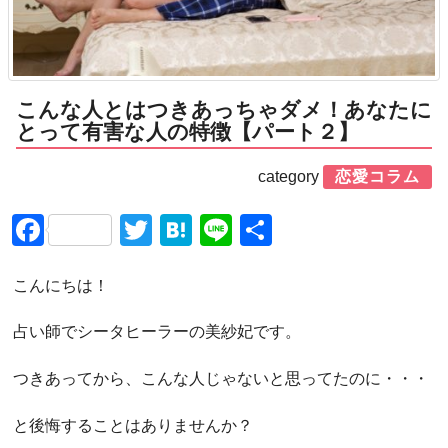
こんな人とはつきあっちゃダメ！あなたに
とって有害な人の特徴【パート２】
category
恋愛コラム
Facebook
Twitter
Hatena
Line
共
有
こんにちは！
占い師でシータヒーラーの美紗妃です。
つきあってから、こんな人じゃないと思ってたのに・・・
と後悔することはありませんか？