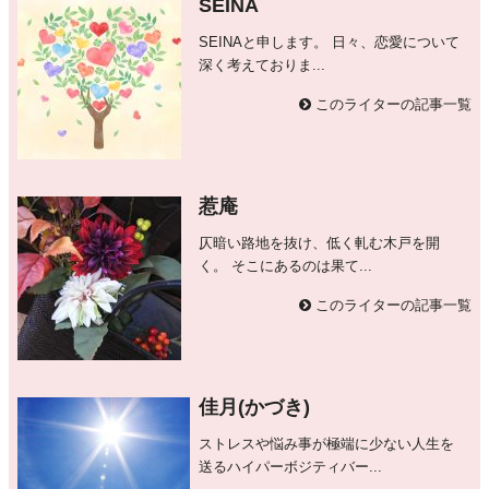
SEINA
SEINAと申します。 日々、恋愛について
深く考えておりま...
このライターの記事一覧
惹庵
仄暗い路地を抜け、低く軋む木戸を開
く。 そこにあるのは果て...
このライターの記事一覧
佳月(かづき)
ストレスや悩み事が極端に少ない人生を
送るハイパーボジティバー...