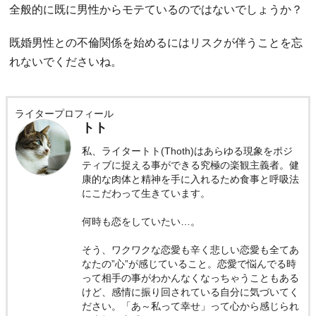
全般的に既に男性からモテているのではないでしょうか？
既婚男性との不倫関係を始めるにはリスクが伴うことを忘
れないで
くださいね。
ライタープロフィール
トト
私、ライタートト(Thoth)はあらゆる現象をポジ
ティブに捉える事ができる究極の楽観主義者。健
康的な肉体と精神を手に入れるため食事と呼吸法
にこだわって生きています。
何時も恋をしていたい…。
そう、ワクワクな恋愛も辛く悲しい恋愛も全てあ
なたの”心”が感じていること。恋愛で悩んでる時
って相手の事がわかんなくなっちゃうこともある
けど、感情に振り回されている自分に気づいてく
ださい。「あ～私って幸せ」って心から感じられ