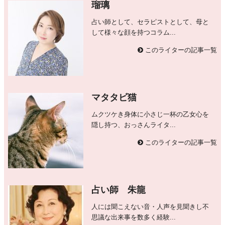
瑠璃
占い師として、セラピストとして、母と
して様々な顔を持つコラム...
このライターの記事一覧
マタタビ猫
ムクツケき身体に小さじ一杯の乙女心を
隠し持つ、おっさんライタ...
このライターの記事一覧
占い師 朱龍
人には聞こえない音・人声を見聞きし不
思議な出来事を数多く経験...