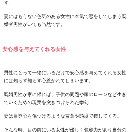
す。
妻にはもうない色気のある女性に本気で恋をしてしまう既
婚者男性
がいても当然です。
安心感を与えてくれる女性
男性にとって一緒にいるだけで安心感を与えてくれる女性
には知ら
ず知らず心惹かれてしまいます。
既婚男性が家に帰れば、
子供の問題や家のローンなど生き
ていくための現実を突きつけられ
た挙句
妻は自尊心を傷つけるような言葉や態度で接してくる。
そんな時、
目の前にいる女性が優しく包容力があり自分の