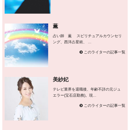
薫
占い師 薫 スピリチュアルカウンセリ
ング、西洋占星術、 ...
このライターの記事一覧
美紗妃
テレビ業界を退職後、年齢不詳の元ジュ
エラー(宝石店勤務)。現...
このライターの記事一覧