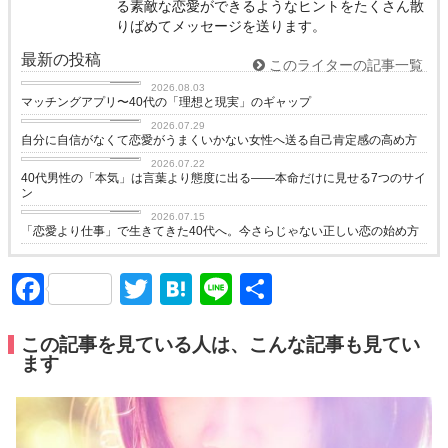
る素敵な恋愛ができるようなヒントをたくさん散
りばめてメッセージを送ります。
最新の投稿
このライターの記事一覧
love
2026.08.03
マッチングアプリ〜40代の「理想と現実」のギャップ
love
2026.07.29
自分に自信がなくて恋愛がうまくいかない女性へ送る自己肯定感の高め方
love
2026.07.22
40代男性の「本気」は言葉より態度に出る——本命だけに見せる7つのサイ
ン
love
2026.07.15
「恋愛より仕事」で生きてきた40代へ。今さらじゃない正しい恋の始め方
Facebook
Twitter
Hatena
Line
共
有
この記事を見ている人は、こんな記事も見てい
ます