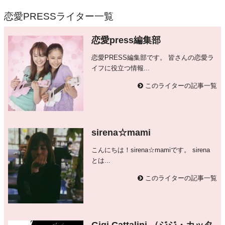
恋愛PRESSライター一覧
恋愛press編集部
恋愛PRESS編集部です。 皆さんの恋愛ラ
イフに役立つ情報...
このライターの記事一覧
sirena☆mami
こんにちは！sirena☆mamiです。 sirena
とは...
このライターの記事一覧