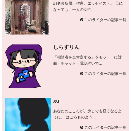
幻冬舎所属、作家。エッセイスト。 母に
なっても、一人の女性...
このライターの記事一覧
しらすりん
「相談者を全肯定する」をモットーに対
面・チャット・電話占いで...
このライターの記事一覧
xu
あなたのこころが、少しでも軽くなるよ
うに。 はごろものよう...
このライターの記事一覧