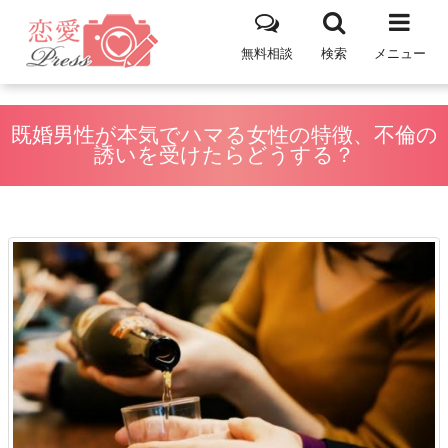
無料相談
検索
メニュー
既婚男性が本気でハマる女性の特徴、不倫の
誘いを受けたらどうする？