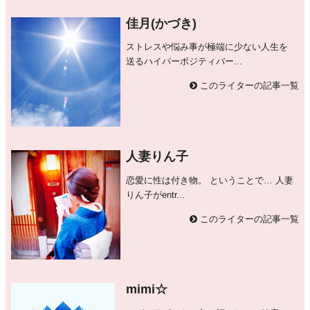
佳月(かづき)
ストレスや悩み事が極端に少ない人生を
送るハイパーボジティバー...
このライターの記事一覧
人妻りん子
恋愛に性は付き物。 ということで… 人妻
りん子がentr...
このライターの記事一覧
mimi☆