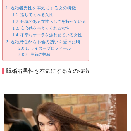
既婚者男性を本気にする女の特徴
癒してくれる女性
色気のある女性らしさを持っている
安心感を与えてくれる女性
不幸なオーラを漂わせている女性
既婚男性から不倫の誘いを受けた時
ライタープロフィール
最新の投稿
既婚者男性を本気にする女の特徴