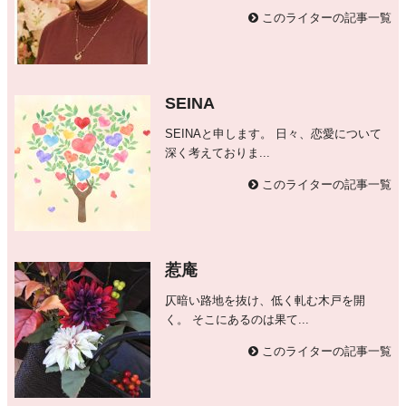
このライターの記事一覧
SEINA
SEINAと申します。 日々、恋愛について
深く考えておりま...
このライターの記事一覧
惹庵
仄暗い路地を抜け、低く軋む木戸を開
く。 そこにあるのは果て...
このライターの記事一覧