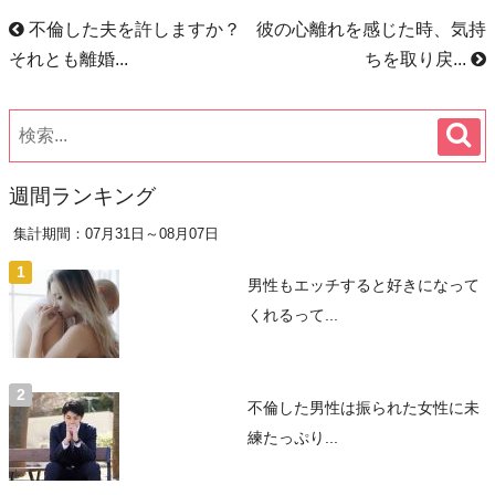
不倫した夫を許しますか？
彼の心離れを感じた時、気持
それとも離婚...
ちを取り戻...
週間ランキング
集計期間：07月31日～08月07日
男性もエッチすると好きになって
くれるって...
不倫した男性は振られた女性に未
練たっぷり...