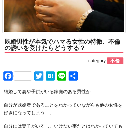
既婚男性が本気でハマる女性の特徴、不倫
の誘いを受けたらどうする？
category
不倫
Facebook
Twitter
Hatena
Line
共
有
結婚して妻や子供がいる家庭のある男性が
自分が既婚者であることをわかっていながらも他の女性を
好きにな
ってしまう…。
自分には妻子がいるし、いけない事だとはわかっていても