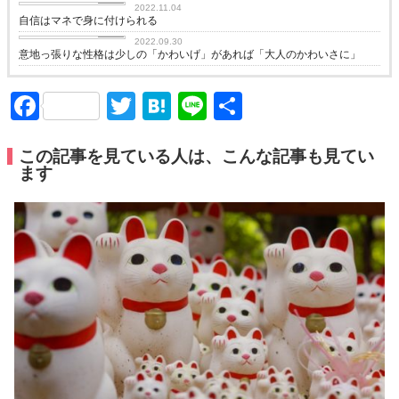
2022.11.04
自信はマネで身に付けられる
love
2022.09.30
意地っ張りな性格は少しの「かわいげ」があれば「大人のかわいさに」
Facebook
Twitter
Hatena
Line
共
有
この記事を見ている人は、こんな記事も見てい
ます