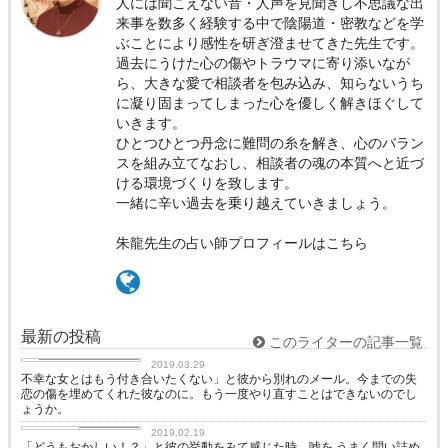
人には聞こえない音・人声を見聞きし不思議な出
来事を数多く経験する中で陰陽道・密教などを学
ぶことにより感性を研ぎ澄ませてきた先生です。
過去にうけた心の傷やトラウマに寄り添いなが
ら、大きな愛で相談者を包み込み、知らないうち
に凝り固まってしまった心を優しく解きほぐして
いきます。
ひとつひとつ丹念に難問の糸を解き、心のバラン
スを組み立てなおし、相談者の魂の本質へと近づ
ける環境づくりを致します。
一緒に辛い過去を乗り越えていきましょう。
朱龍先生の占い師プロフィールはこちら
最新の投稿
このライターの記事一覧
恋愛カウンセリング
2019.03.29
不幸な女とはもう付き合いたくない」と彼から別れのメール。今までの失
恋の傷を埋めてくれた彼なのに。もう一度やり直すことはできないのでし
ょうか。
恋に効く♡
2019.02.19
「どうもおかしい！？」と彼の挙動をみて感じた時、嘘を うまく問い詰め