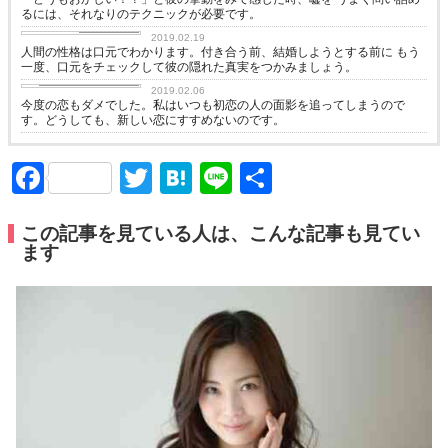
るには、それなりのテクニックが必要です。
恋に効く♡
2019.02.19
人間の性格は口元でわかります。付き合う前、結婚しようとする前に もう
一度、口元をチェックして彼の隠れた真実をつかみましょう。
恋愛カウンセリング
2019.02.06
今度の恋もダメでした。私はいつも初恋の人の面影を追ってしまうので
す。どうしても、新しい恋にすすめないのです。
Facebook
Twitter
Hatena
Line
共
有
この記事を見ている人は、こんな記事も見てい
ます