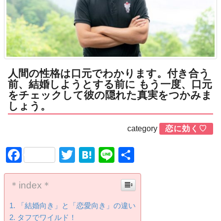
人間の性格は口元でわかります。付き合う
前、結婚しようとする前に もう一度、口元
をチェックして彼の隠れた真実をつかみま
しょう。
category
恋に効く♡
Facebook
Twitter
Hatena
Line
共
有
＊index＊
「結婚向き」と「恋愛向き」の違い
タフでワイルド！