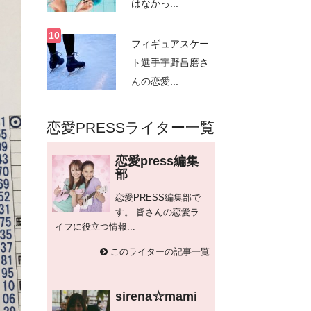
はなかっ...
フィギュアスケー
ト選手宇野昌磨さ
んの恋愛...
恋愛PRESSライター一覧
恋愛press編集
部
恋愛PRESS編集部で
す。 皆さんの恋愛ラ
イフに役立つ情報...
このライターの記事一覧
sirena☆mami