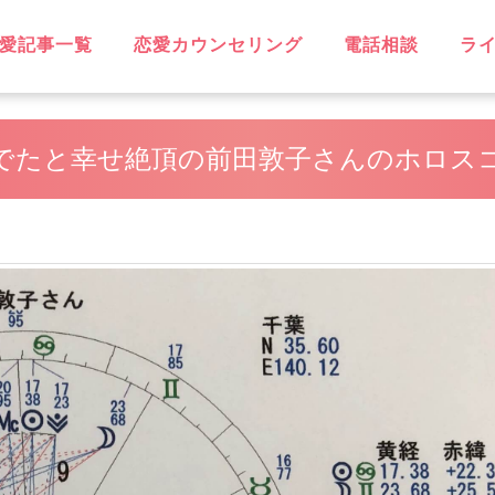
愛記事一覧
恋愛カウンセリング
電話相談
ラ
OVE
不倫
無料相談
片思い
復縁
失恋
浮気
遠距離恋愛
略奪愛
ソウルメイト
スピリチュアル
恋に効く♡
笑えるネタ
子持ち
出会い
デート・旅行
同性愛
結婚
男性心理
恋愛ウォッチャー
ハッピーライフ
ヘルシーライフ
GBT
でたと幸せ絶頂の前田敦子さんのホロス