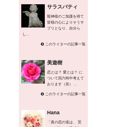
サラスバティ
龍神様のご加護を得て
皆様の心によりそうサ
プリとなり、自分ら
し...
このライターの記事一覧
美遊樹
恋とは？ 愛とは？ に
ついて四六時中考えて
おります（笑） ...
このライターの記事一覧
Hana
「真の恋の道は、 茨