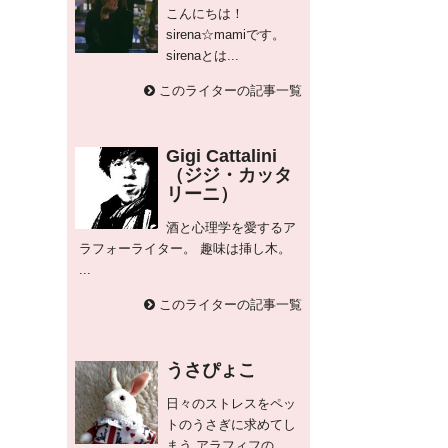
こんにちは！
sirena☆mamiです。
sirenaとは...
このライターの記事一覧
Gigi Cattalini
（ジジ・カッタ
リーニ）
酒と心理学を愛するア
ラフォーライター。 趣味は挿し木。
...
このライターの記事一覧
うさぴょこ
日々のストレスをペッ
トのうさぎに求めてし
まう アラフィフの...