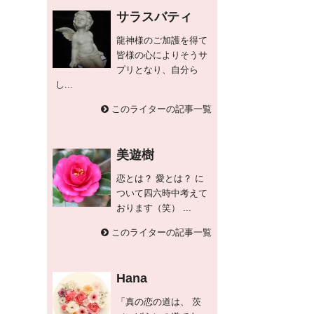
サラスバティ
龍神様のご加護を得て
皆様の心によりそうサ
プリとなり、自分ら
し...
このライターの記事一覧
美遊樹
恋とは？ 愛とは？ に
ついて四六時中考えて
おります（笑） ...
このライターの記事一覧
Hana
「真の恋の道は、 茨