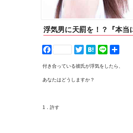
浮気男に天罰を！？『本当
Facebook
Twitter
Hatena
Line
共
有
付き合っている彼氏が浮気をしたら、
あなたはどうしますか？
1．許す