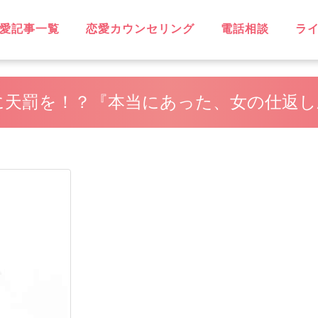
愛記事一覧
恋愛カウンセリング
電話相談
ラ
OVE
不倫
無料相談
片思い
復縁
失恋
浮気
遠距離恋愛
略奪愛
ソウルメイト
スピリチュアル
恋に効く♡
笑えるネタ
子持ち
出会い
デート・旅行
同性愛
結婚
男性心理
恋愛ウォッチャー
ハッピーライフ
ヘルシーライフ
GBT
に天罰を！？『本当にあった、女の仕返し劇