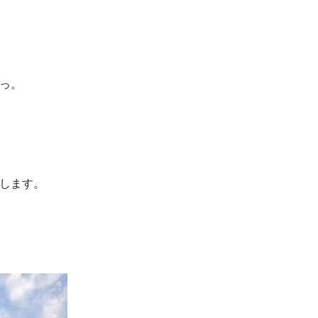
っ。
します。