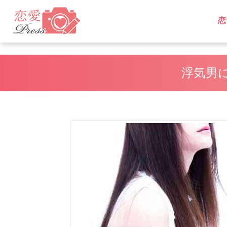
恋
L
L
浮気男