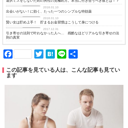
選択ミスをしないための男性の見極め方。本当に付き合うべき彼とは！？
恋に効く♡
2018.01.10
出会いがない！に効く、たった一つのシンプルな特効薬
恋に効く♡
2018.01.10
賢い女は貯め上手！ 貯まるお金習慣はこうして身につける
恋に効く♡
2017.12.31
引き寄せの法則で叶わなかった人へ… 残酷なほどリアルな引き寄せの法
則の真実
Facebook
Twitter
Hatena
Line
共
有
この記事を見ている人は、こんな記事も見てい
ます