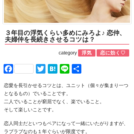
３年目の浮気くらい多めにみろよ♪ 恋仲、
夫婦仲を長続きさせるコツは？
category
浮気
恋に効く♡
Facebook
Twitter
Hatena
Line
共
有
恋愛を長引かせるコツとは、ユニット（個々が集まり一つ
となるもの）でいることです。
二人でいることが窮屈でなく、楽でいること。
そして楽しいことです。
恋人同士だといつもペアになって一緒にいたがりますが、
ラブラブなのも１年ぐらいが限度です。