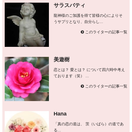
サラスバティ
龍神様のご加護を得て皆様の心によりそ
うサプリとなり、自分らし...
このライターの記事一覧
美遊樹
恋とは？ 愛とは？ について四六時中考え
ております（笑） ...
このライターの記事一覧
Hana
「真の恋の道は、 茨（いばら）の道であ
る...