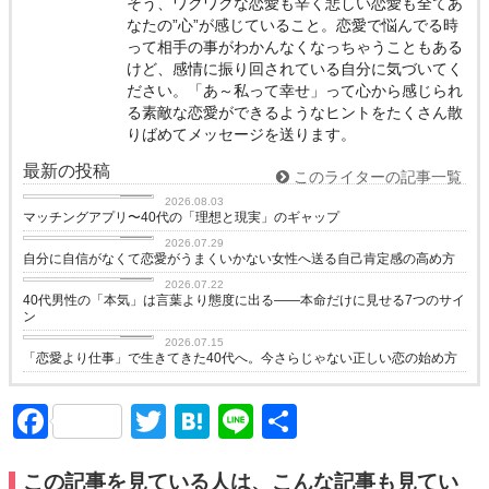
そう、ワクワクな恋愛も辛く悲しい恋愛も全てあ
なたの”心”が感じていること。恋愛で悩んでる時
って相手の事がわかんなくなっちゃうこともある
けど、感情に振り回されている自分に気づいてく
ださい。「あ～私って幸せ」って心から感じられ
る素敵な恋愛ができるようなヒントをたくさん散
りばめてメッセージを送ります。
最新の投稿
このライターの記事一覧
love
2026.08.03
マッチングアプリ〜40代の「理想と現実」のギャップ
love
2026.07.29
自分に自信がなくて恋愛がうまくいかない女性へ送る自己肯定感の高め方
love
2026.07.22
40代男性の「本気」は言葉より態度に出る——本命だけに見せる7つのサイ
ン
love
2026.07.15
「恋愛より仕事」で生きてきた40代へ。今さらじゃない正しい恋の始め方
Facebook
Twitter
Hatena
Line
共
有
この記事を見ている人は、こんな記事も見てい