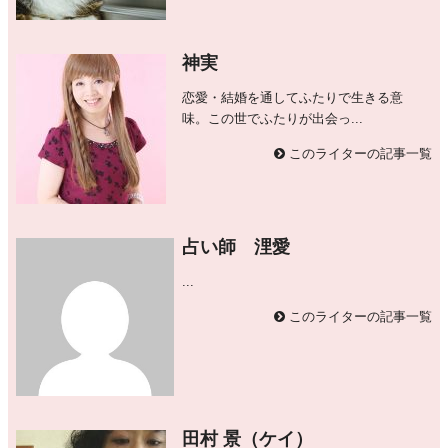
神実
恋愛・結婚を通してふたりで生きる意
味。この世でふたりが出会っ...
このライターの記事一覧
占い師 浬愛
...
このライターの記事一覧
田村 景（ケイ）