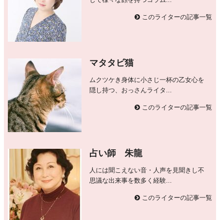
このライターの記事一覧
マタタビ猫
ムクツケき身体に小さじ一杯の乙女心を
隠し持つ、おっさんライタ...
このライターの記事一覧
占い師 朱龍
人には聞こえない音・人声を見聞きし不
思議な出来事を数多く経験...
このライターの記事一覧