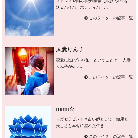
ストレスや悩み事が極端に少ない人生を
送るハイパーボジティバー...
このライターの記事一覧
人妻りん子
恋愛に性は付き物。 ということで… 人妻
りん子がentr...
このライターの記事一覧
mimi☆
ヨガセラピスト＆占い師として、健康と
美しさと幸せに溢れた生き...
このライターの記事一覧