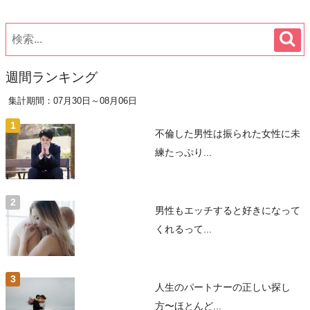
週間ランキング
集計期間：07月30日～08月06日
不倫した男性は振られた女性に未
練たっぷり...
男性もエッチすると好きになって
くれるって...
人生のパートナーの正しい探し
方〜ほとんど...