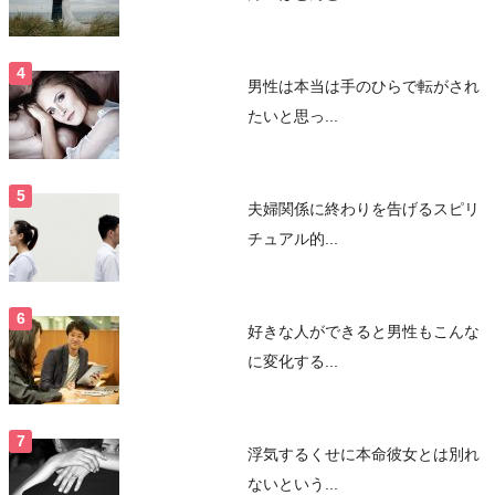
男性は本当は手のひらで転がされ
たいと思っ...
夫婦関係に終わりを告げるスピリ
チュアル的...
好きな人ができると男性もこんな
に変化する...
浮気するくせに本命彼女とは別れ
ないという...