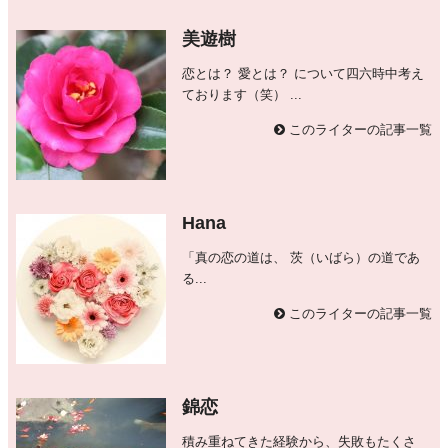
美遊樹
恋とは？ 愛とは？ について四六時中考え
ております（笑） ...
このライターの記事一覧
Hana
「真の恋の道は、 茨（いばら）の道であ
る...
このライターの記事一覧
錦恋
積み重ねてきた経験から、失敗もたくさ