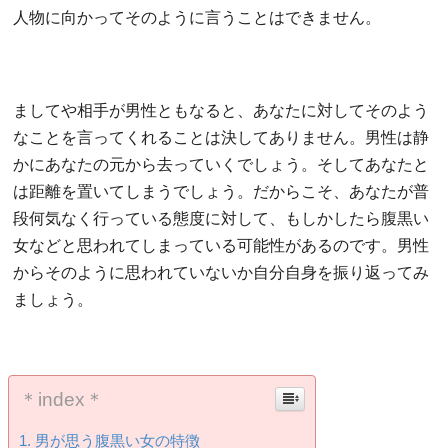
人物に向かってそのように言うことはできません。
ましてや相手が男性ともなると、あなたに対してそのよう
なことを言ってくれることは決してありません。男性は静
かにあなたの元から去っていくでしょう。そしてあなたと
は距離を置いてしまうでしょう。だからこそ、あなたが普
段何気なく行っている態度に対して、もしかしたら腹黒い
女などと思われてしまっている可能性があるのです。男性
からそのように思われていないか自分自身を振り返ってみ
ましょう。
＊index＊
男が思う腹黒い女の特徴