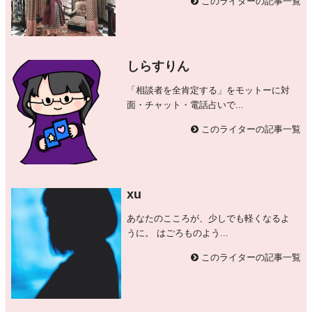
このライターの記事一覧
しらすりん
「相談者を全肯定する」をモットーに対
面・チャット・電話占いで...
このライターの記事一覧
xu
あなたのこころが、少しでも軽くなるよ
うに。 はごろものよう...
このライターの記事一覧