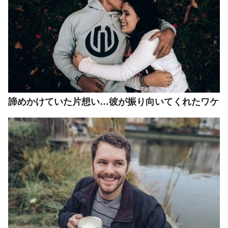
諦めかけていた片想い…彼が振り向いてくれたワケ