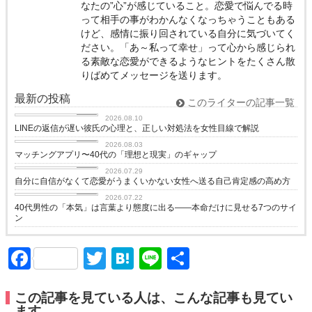
なたの”心”が感じていること。恋愛で悩んでる時
って相手の事がわかんなくなっちゃうこともある
けど、感情に振り回されている自分に気づいてく
ださい。「あ～私って幸せ」って心から感じられ
る素敵な恋愛ができるようなヒントをたくさん散
りばめてメッセージを送ります。
最新の投稿
このライターの記事一覧
love
2026.08.10
LINEの返信が遅い彼氏の心理と、正しい対処法を女性目線で解説
love
2026.08.03
マッチングアプリ〜40代の「理想と現実」のギャップ
love
2026.07.29
自分に自信がなくて恋愛がうまくいかない女性へ送る自己肯定感の高め方
love
2026.07.22
40代男性の「本気」は言葉より態度に出る——本命だけに見せる7つのサイ
ン
Facebook
Twitter
Hatena
Line
共
有
この記事を見ている人は、こんな記事も見てい
ます