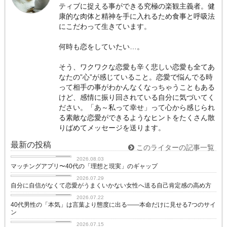
ティブに捉える事ができる究極の楽観主義者。健
康的な肉体と精神を手に入れるため食事と呼吸法
にこだわって生きています。
何時も恋をしていたい…。
そう、ワクワクな恋愛も辛く悲しい恋愛も全てあ
なたの”心”が感じていること。恋愛で悩んでる時
って相手の事がわかんなくなっちゃうこともある
けど、感情に振り回されている自分に気づいてく
ださい。「あ～私って幸せ」って心から感じられ
る素敵な恋愛ができるようなヒントをたくさん散
りばめてメッセージを送ります。
最新の投稿
このライターの記事一覧
love
2026.08.03
マッチングアプリ〜40代の「理想と現実」のギャップ
love
2026.07.29
自分に自信がなくて恋愛がうまくいかない女性へ送る自己肯定感の高め方
love
2026.07.22
40代男性の「本気」は言葉より態度に出る——本命だけに見せる7つのサイ
ン
love
2026.07.15