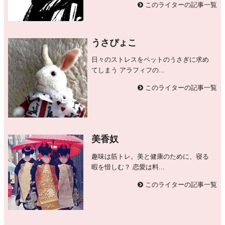
このライターの記事一覧
うさぴょこ
日々のストレスをペットのうさぎに求め
てしまう アラフィフの...
このライターの記事一覧
美香奴
趣味は筋トレ。美と健康のために、寝る
暇を惜しむ？ 恋愛は料...
このライターの記事一覧