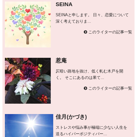
SEINA
SEINAと申します。 日々、恋愛について
深く考えておりま...
このライターの記事一覧
惹庵
仄暗い路地を抜け、低く軋む木戸を開
く。 そこにあるのは果て...
このライターの記事一覧
佳月(かづき)
ストレスや悩み事が極端に少ない人生を
送るハイパーボジティバー...