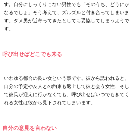
す。自分にしっくりこない男性でも「そのうち、どうにか
なるでしょ」そう考えて、ズルズルと付き合ってしまいま
す。ダメ男が近寄ってきたとしても妥協してしまうようで
す。
呼び出せばどこでも来る
いわゆる都合の良い女という事です。彼から誘われると、
自分の予定や友人との約束も返上して彼と会う女性、そし
て彼氏が迎えに行かなくても、呼び出せばいつでもきてく
れる女性は彼から見下されてしまいます。
自分の意見を言わない