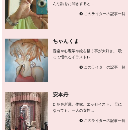
んな話をお聞きすると...
このライターの記事一覧
ちゃんくま
音楽や心理学や絵を描く事が大好き。 歌
って悟れるイラストレ...
このライターの記事一覧
安本丹
幻冬舎所属、作家。エッセイスト。 母に
なっても、一人の女性...
このライターの記事一覧