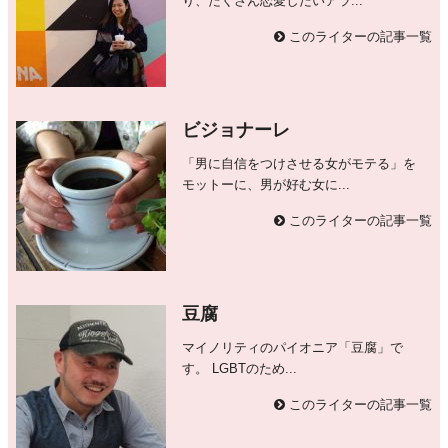
り、たくさん恋愛したいアラ...
このライターの記事一覧
ビジョナーレ
「男に自信をつけさせる女がモテる」を
モットーに、男が好む女に...
このライターの記事一覧
豆腐
マイノリティのパイオニア「豆腐」で
す。 LGBTのため...
このライターの記事一覧