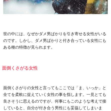
世の中には、なぜかダメ男ばかりを引き寄せる女性がいる
のです。しかし、ダメ男ばかりと付き合っている女性にも
ある種の特徴が見られます。
面倒くさがる女性
面倒くさがりの女性と言ってもここでは「ま、いっか」と
全てを柔軟に捉えていく女性の事を指します。一見とても
良さそうに思えるのですが、何事にもこのような考えで接
していると、自分が付き合う男性にも妥協してしまいま