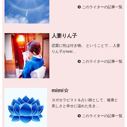
このライターの記事一覧
人妻りん子
恋愛に性は付き物。 ということで… 人妻
りん子がentr...
このライターの記事一覧
mimi☆
ヨガセラピスト＆占い師として、健康と
美しさと幸せに溢れた生き...
このライターの記事一覧