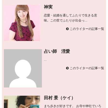
神実
恋愛・結婚を通してふたりで生きる意
味。この世でふたりが出会っ...
このライターの記事一覧
占い師 浬愛
...
このライターの記事一覧
田村 景（ケイ）
まち歩きが好きです。 お寺や神社でいろ