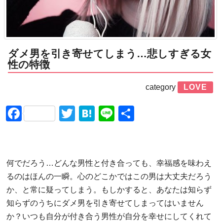
ダメ男を引き寄せてしまう…悲しすぎる女
性の特徴
category
LOVE
Facebook
Twitter
Hatena
Line
共
有
何でだろう…どんな男性と付き合っても、幸福感を味わえ
るのはほんの一瞬。心のどこかではこの男は大丈夫だろう
か、と常に疑ってしまう。もしかすると、あなたは知らず
知らずのうちにダメ男を引き寄せてしまってはいません
か？いつも自分が付き合う男性が自分を幸せにしてくれて