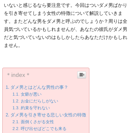
いないと感じるなら要注意です。今回はついダメ男ばかり
を引き寄せてしまう女性の特徴について解説していきま
す。またどんな男をダメ男と呼ぶのでしょうか？周りは全
員気づいているかもしれませんが、あなたの彼氏がダメ男
だと気づいていないのはもしかしたらあなただけかもしれ
ません。
＊index＊
ダメ男とはどんな男性の事？
女癖が悪い
お金にだらしがない
約束を守れない
ダメ男を引き寄せる悲しい女性の特徴
面倒くさがる女性
呼び出せばどこでも来る