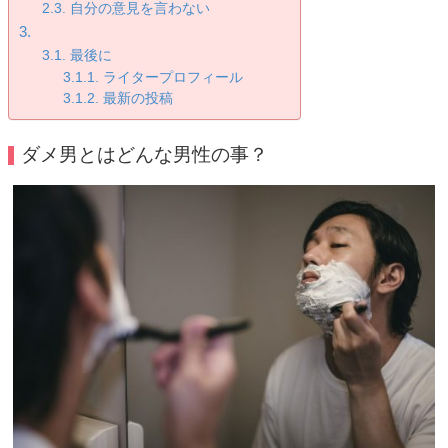
自分の意見を言わない
最後に
ライタープロフィール
最新の投稿
ダメ男とはどんな男性の事？