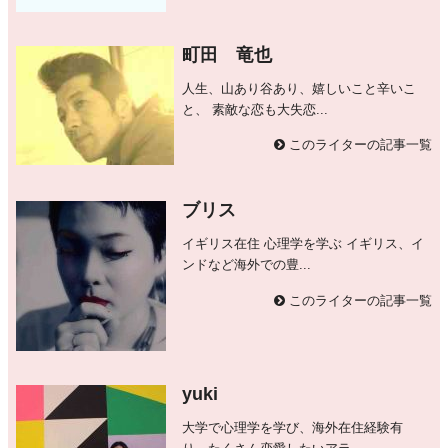
町田 竜也
人生、山あり谷あり、嬉しいこと辛いこ
と、 素敵な恋も大失恋...
このライターの記事一覧
ブリス
イギリス在住 心理学を学ぶ イギリス、イ
ンドなど海外での豊...
このライターの記事一覧
yuki
大学で心理学を学び、海外在住経験有