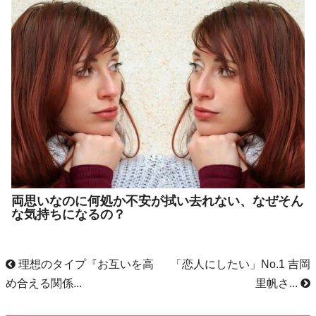
両思いなのに何処か不安が拭い去れない、なぜそん
な気持ちになるの？
理想のタイプ『お互いを高
「恋人にしたい」No.1 吉岡
め合える関係...
里帆さ...