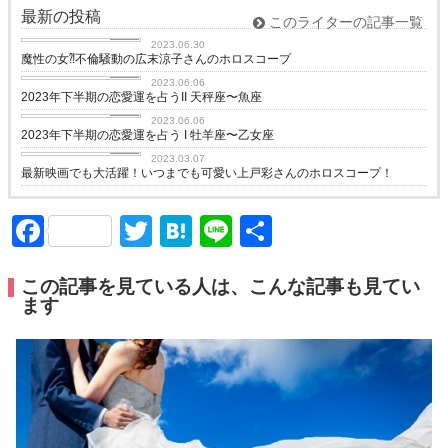
最新の投稿
このライターの記事一覧
love
2023.06.30
魔性の女⁈不倫騒動の広末涼子さんのホロスコープ
love
2023.06.06
2023年下半期の恋愛運を占うII 天秤座〜魚座
love
2023.06.06
2023年下半期の恋愛運を占う I 牡羊座〜乙女座
love
2023.03.07
最新映画でも大活躍！いつまでも可愛い上戸彩さんのホロスコープ！
Facebook
Twitter
Hatena
Line
共
有
この記事を見ている人は、こんな記事も見てい
ます