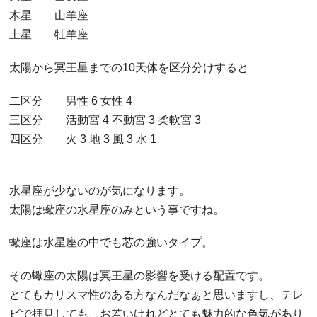
木星 山羊座
土星 牡羊座
太陽から冥王星までの10天体を区分分けすると
二区分 男性 6 女性 4
三区分 活動宮 4 不動宮 3 柔軟宮 3
四区分 火 3 地 3 風 3 水 1
水星座が少ないのが気になります。
太陽は蠍座の水星座のみという事ですね。
蠍座は水星座の中でも芯の強いタイプ。
その蠍座の太陽は冥王星の影響を受ける配置です。
とてもカリスマ性のある方なんだなぁと思いますし、テレ
ビで拝見しても、お若いけれどとても魅力的な色気があり