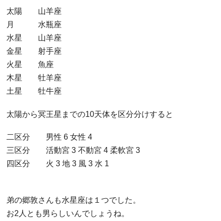
太陽 山羊座
月 水瓶座
水星 山羊座
金星 射手座
火星 魚座
木星 牡羊座
土星 牡牛座
太陽から冥王星までの10天体を区分分けすると
二区分 男性 6 女性 4
三区分 活動宮 3 不動宮 4 柔軟宮 3
四区分 火 3 地 3 風 3 水 1
弟の郷敦さんも水星座は１つでした。
お2人とも男らしいんでしょうね。