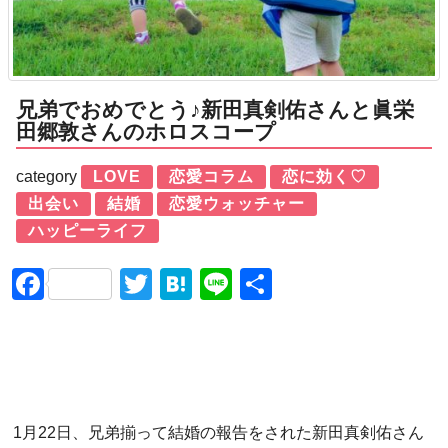
兄弟でおめでとう♪新田真剣佑さんと眞栄
田郷敦さんのホロスコープ
category
LOVE
恋愛コラム
恋に効く♡
出会い
結婚
恋愛ウォッチャー
ハッピーライフ
Facebook
Twitter
Hatena
Line
共
有
1月22日、兄弟揃って結婚の報告をされた新田真剣佑さん