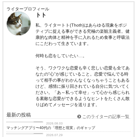
ライタープロフィール
トト
私、ライタートト(Thoth)はあらゆる現象をポジ
ティブに捉える事ができる究極の楽観主義者。健
康的な肉体と精神を手に入れるため食事と呼吸法
にこだわって生きています。
何時も恋をしていたい…。
そう、ワクワクな恋愛も辛く悲しい恋愛も全てあ
なたの”心”が感じていること。恋愛で悩んでる時
って相手の事がわかんなくなっちゃうこともある
けど、感情に振り回されている自分に気づいてく
ださい。「あ～私って幸せ」って心から感じられ
る素敵な恋愛ができるようなヒントをたくさん散
りばめてメッセージを送ります。
最新の投稿
このライターの記事一覧
love
2026.08.03
マッチングアプリ〜40代の「理想と現実」のギャップ
love
2026.07.29