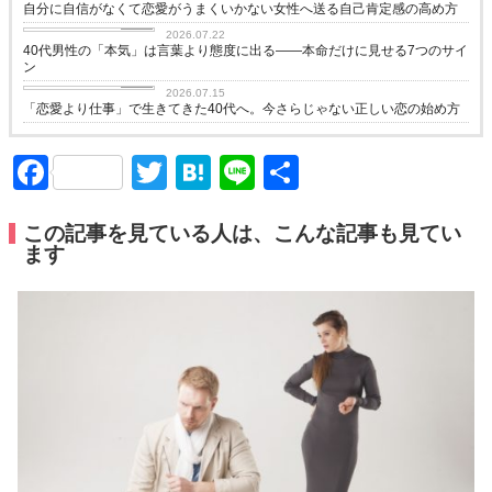
自分に自信がなくて恋愛がうまくいかない女性へ送る自己肯定感の高め方
love
2026.07.22
40代男性の「本気」は言葉より態度に出る——本命だけに見せる7つのサイ
ン
love
2026.07.15
「恋愛より仕事」で生きてきた40代へ。今さらじゃない正しい恋の始め方
Facebook
Twitter
Hatena
Line
共
有
この記事を見ている人は、こんな記事も見てい
ます