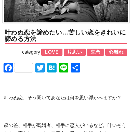
叶わぬ恋を諦めたい…苦しい恋をきれいに
諦める方法
category
LOVE
片思い
失恋
心離れ
Facebook
Twitter
Hatena
Line
共
有
叶わぬ恋、そう聞いてあなたは何を思い浮かべますか？
歳の差、相手が既婚者、相手に恋人がいるなど。叶いそう