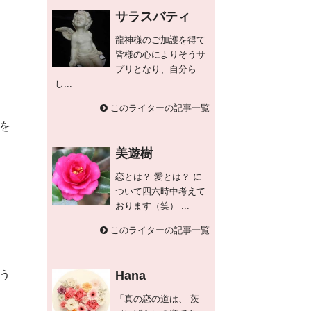
サラスバティ
龍神様のご加護を得て
皆様の心によりそうサ
プリとなり、自分ら
し...
このライターの記事一覧
を
美遊樹
恋とは？ 愛とは？ に
ついて四六時中考えて
おります（笑） ...
このライターの記事一覧
Hana
う
「真の恋の道は、 茨