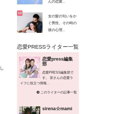
んの恋愛...
女の髪の匂いをか
ぐ男性、その時の
彼の心理...
恋愛PRESSライター一覧
恋愛press編集
部
し
恋愛PRESS編集部で
す。 皆さんの恋愛ラ
イフに役立つ情報...
このライターの記事一覧
sirena☆mami