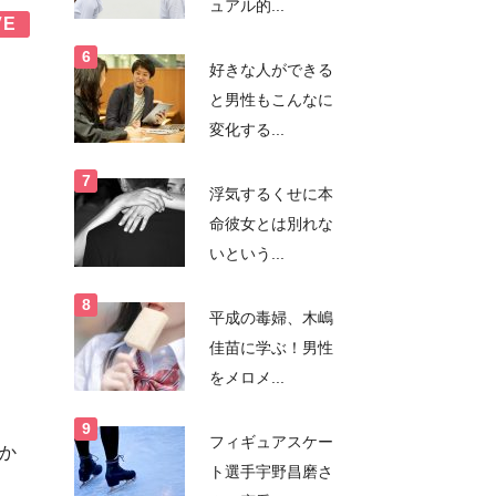
ュアル的...
VE
好きな人ができる
と男性もこんなに
変化する...
浮気するくせに本
命彼女とは別れな
いという...
平成の毒婦、木嶋
佳苗に学ぶ！男性
をメロメ...
フィギュアスケー
か
ト選手宇野昌磨さ