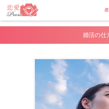
恋
L
L
婚活の仕