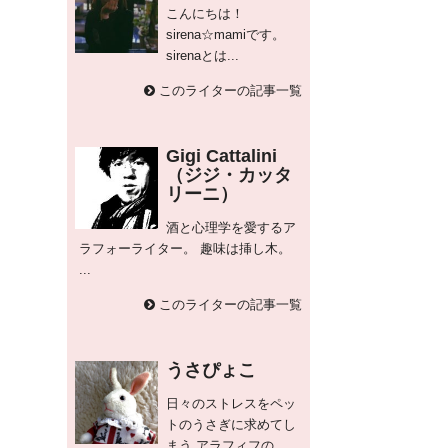
こんにちは！
sirena☆mamiです。
sirenaとは...
このライターの記事一覧
Gigi Cattalini
（ジジ・カッタ
リーニ）
酒と心理学を愛するア
ラフォーライター。 趣味は挿し木。
...
このライターの記事一覧
うさぴょこ
日々のストレスをペッ
トのうさぎに求めてし
まう アラフィフの...