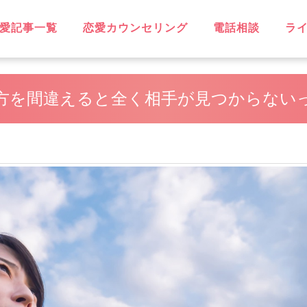
愛記事一覧
恋愛カウンセリング
電話相談
ラ
OVE
不倫
無料相談
片思い
復縁
失恋
浮気
遠距離恋愛
略奪愛
ソウルメイト
スピリチュアル
恋に効く♡
笑えるネタ
子持ち
出会い
デート・旅行
同性愛
結婚
男性心理
恋愛ウォッチャー
ハッピーライフ
ヘルシーライフ
GBT
方を間違えると全く相手が見つからない