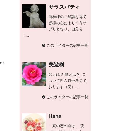
サラスバティ
龍神様のご加護を得て
皆様の心によりそうサ
プリとなり、自分ら
し...
このライターの記事一覧
れ
美遊樹
恋とは？ 愛とは？ に
ついて四六時中考えて
おります（笑） ...
このライターの記事一覧
Hana
「真の恋の道は、 茨