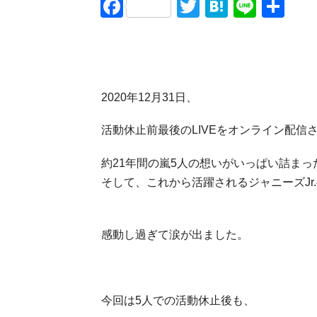
Facebook
Twitter
Hatena
Line
共
有
2020年12月31日、
活動休止前最後のLIVEをオンライン配信
約21年間の嵐5人の想いがいっぱい詰まっ
そして、これから活躍されるジャニーズJr
感動し過ぎて涙が出ました。
今回は5人での活動休止後も、