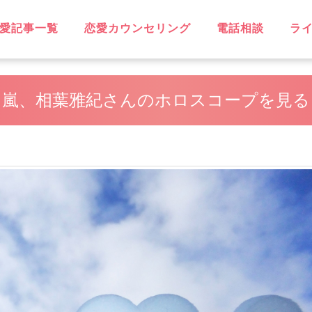
愛記事一覧
恋愛カウンセリング
電話相談
ラ
OVE
不倫
無料相談
片思い
復縁
失恋
浮気
遠距離恋愛
略奪愛
ソウルメイト
スピリチュアル
恋に効く♡
笑えるネタ
子持ち
出会い
デート・旅行
同性愛
結婚
男性心理
恋愛ウォッチャー
ハッピーライフ
ヘルシーライフ
GBT
嵐、相葉雅紀さんのホロスコープを見る