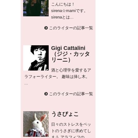
こんにちは！
sirena☆mamiです。
sirenaとは...
このライターの記事一覧
Gigi Cattalini
（ジジ・カッタ
リーニ）
酒と心理学を愛するア
ラフォーライター。 趣味は挿し木。
...
このライターの記事一覧
うさぴょこ
日々のストレスをペッ
トのうさぎに求めてし
まう アラフィフの...