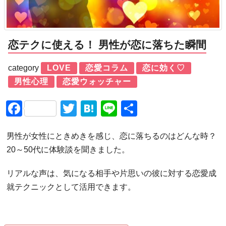
恋テクに使える！ 男性が恋に落ちた瞬間
category
LOVE
恋愛コラム
恋に効く♡
男性心理
恋愛ウォッチャー
Facebook
Twitter
Hatena
Line
共
有
男性が女性にときめきを感じ、恋に落ちるのはどんな時？
20～50代に体験談を聞きました。
リアルな声は、気になる相手や片思いの彼に対する恋愛成
就テクニックとして活用できます。