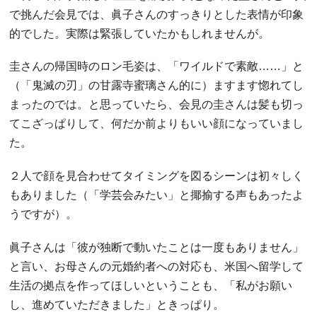
で挑んだ会見では、眞子さんのすっきりとした表情が印象
的でした。実際は緊張していたかもしれませんが。
圭さんの帰国時のロン毛姿は、「ワイルドで素敵……」と
（「鬼滅の刃」の甘露寺蜜璃さん的に）ますます惚れてし
まったのでは。と思っていたら、会見の圭さんは髪も切っ
てこざっぱりして、何だか前よりもいい顔になっていまし
た。
２人で顔を見合わせてタイミングを図るシーンは初々しく
もありました（「学芸会みたい」と揶揄する声もあったよ
うですが）。
眞子さんは「彼が独断で動いたことは一度もありません」
と言い、お母さんの元婚約者への対応も、米国へ留学して
生活の拠点を作ってほしいということも、「私がお願い
し、進めていただきました」ときっぱり。