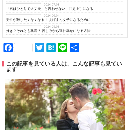
love
2024.07.03
「君はひとりで大丈夫」と言わせない、甘え上手になる
love
2024.06.04
男性が離したくなくなる！ あげまん女子になるために
love
2024.05.08
好き？それとも執着？ 苦しみから逃れ幸せになる方法
Facebook
Twitter
Hatena
Line
共
有
この記事を見ている人は、こんな記事も見てい
ます