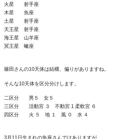
火星 射手座
木星 魚座
土星 射手座
天王星 射手座
海王星 山羊座
冥王星 蠍座
篠田さんの10天体は結構、偏りがありますね。
そんな10天体を区分分けします。
二区分 男５ 女５
三区分 活動宮 ３ 不動宮 1 柔軟宮 ６
四区分 火 ５ 地 １ 風 ０ 水 ４
3月11日生まれの魚座さんではありますが、