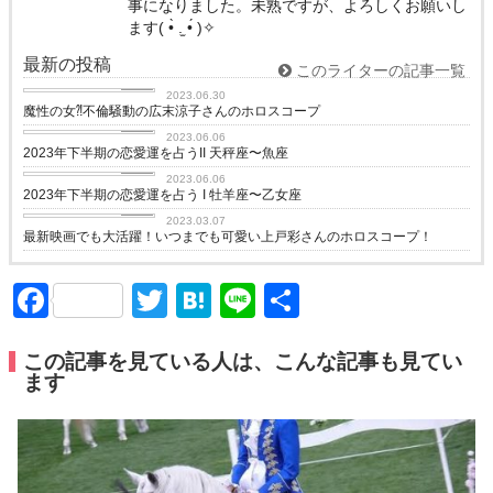
事になりました。未熟ですが、よろしくお願いし
ます( •̀ .̫ •́ )✧
最新の投稿
このライターの記事一覧
love
2023.06.30
魔性の女⁈不倫騒動の広末涼子さんのホロスコープ
love
2023.06.06
2023年下半期の恋愛運を占うII 天秤座〜魚座
love
2023.06.06
2023年下半期の恋愛運を占う I 牡羊座〜乙女座
love
2023.03.07
最新映画でも大活躍！いつまでも可愛い上戸彩さんのホロスコープ！
Facebook
Twitter
Hatena
Line
共
有
この記事を見ている人は、こんな記事も見てい
ます