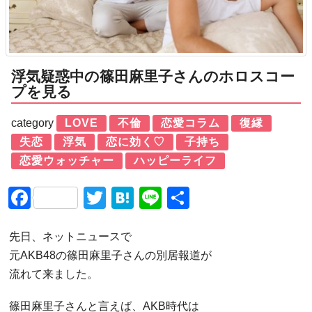
浮気疑惑中の篠田麻里子さんのホロスコー
プを見る
category
LOVE
不倫
恋愛コラム
復縁
失恋
浮気
恋に効く♡
子持ち
恋愛ウォッチャー
ハッピーライフ
Facebook
Twitter
Hatena
Line
共
有
先日、ネットニュースで
元AKB48の篠田麻里子さんの別居報道が
流れて来ました。
篠田麻里子さんと言えば、AKB時代は