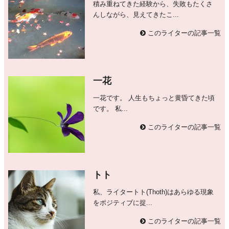
積み重ねてきた経験から、失敗もたくさ
んしながら、見えてきたこ...
このライターの記事一覧
一花
一花です。 人生もちょっと黄昏てきた頃
です。 私...
このライターの記事一覧
トト
私、ライタートト(Thoth)はあらゆる現象
をポジティブに捉...
このライターの記事一覧