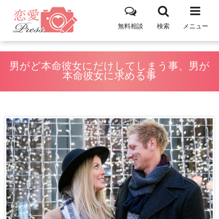
無料相談
検索
メニュー
男がど本命彼女にだけしてしまう事、男が
本命彼女に求める事