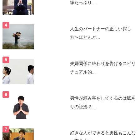
練たっぷり...
人生のパートナーの正しい探し
方〜ほとんど...
夫婦関係に終わりを告げるスピリ
チュアル的...
男性が頼み事をしてくるのは脈あ
りの証拠？...
好きな人ができると男性もこんな