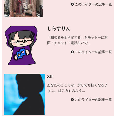
このライターの記事一覧
しらすりん
「相談者を全肯定する」をモットーに対
面・チャット・電話占いで...
このライターの記事一覧
xu
あなたのこころが、少しでも軽くなるよ
うに。 はごろものよう...
このライターの記事一覧