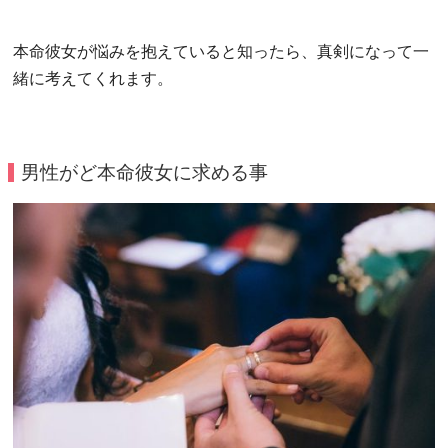
本命彼女が悩みを抱えていると知ったら、真剣になって一
緒に考えてくれます。
男性がど本命彼女に求める事