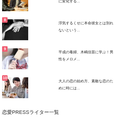
に変化する...
浮気するくせに本命彼女とは別れ
ないという...
平成の毒婦、木嶋佳苗に学ぶ！男
性をメロメ...
大人の恋の始め方、素敵な恋のた
めに時には...
恋愛PRESSライター一覧