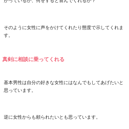
がっているか、何をすると喜んでくれるか？
そのように女性に声をかけてくれたり態度で示してくれま
す。
真剣に相談に乗ってくれる
基本男性は自分の好きな女性にはなんでもしてあげたいと
思っています。
逆に女性からも頼られたいとも思っています。