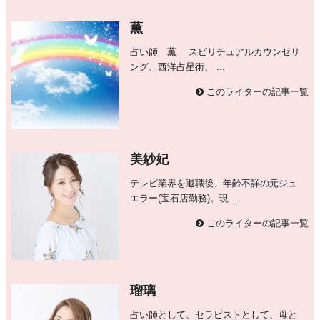
薫
占い師 薫 スピリチュアルカウンセリ
ング、西洋占星術、 ...
このライターの記事一覧
美紗妃
テレビ業界を退職後、年齢不詳の元ジュ
エラー(宝石店勤務)。現...
このライターの記事一覧
瑠璃
占い師として、セラピストとして、母と