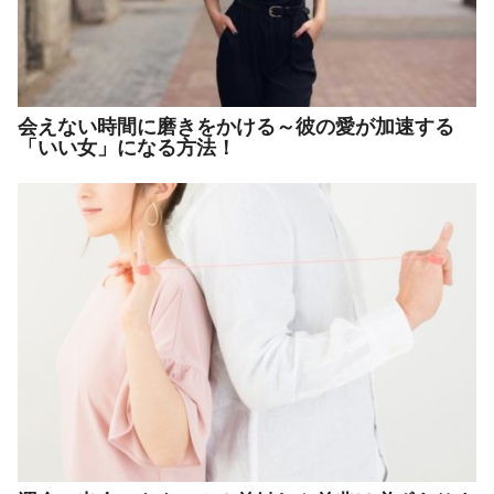
会えない時間に磨きをかける～彼の愛が加速する
「いい女」になる方法！