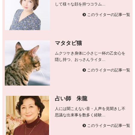
して様々な顔を持つコラム...
このライターの記事一覧
マタタビ猫
ムクツケき身体に小さじ一杯の乙女心を
隠し持つ、おっさんライタ...
このライターの記事一覧
占い師 朱龍
人には聞こえない音・人声を見聞きし不
思議な出来事を数多く経験...
このライターの記事一覧