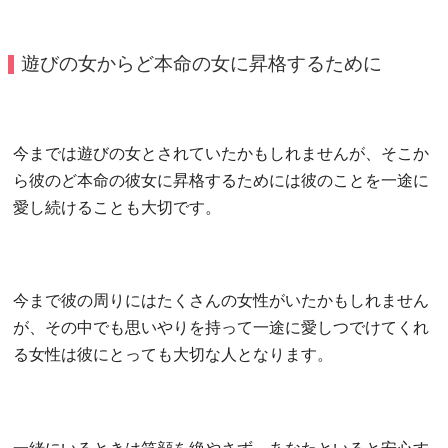
遊びの女からど本命の女に昇格するために
今までは遊びの女とされていたかもしれませんが、そこか
ら彼のど本命の彼女に昇格するためには彼のことを一途に
愛し続けることも大切です。
今まで彼の周りにはたくさんの女性がいたかもしれません
が、その中でも思いやりを持って一途に愛しつでけてくれ
る女性は彼にとっても大切な人となります。