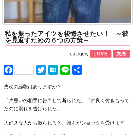
私を振ったアイツを後悔させたい！ ～彼
を見返すための６つの方策～
category
LOVE
失恋
Facebook
Twitter
Hatena
Line
共
有
失恋の経験はありますか？
「片思いの相手に告白して断られた」「仲良く付き合って
たのに別れを告げられた」
大好きな人から振られると、誰もがショックを受けます。