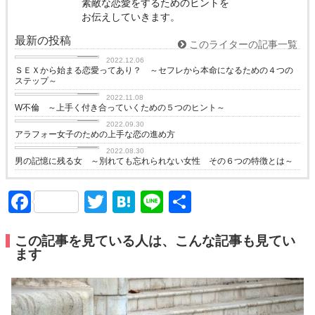
素敵な恋愛をするためのヒントを
お伝えしていきます。
最新の投稿
このライターの記事一覧
love
2022.12.06
ＳＥＸから始まる恋愛ってあり？ ～セフレから本命になるための４つの
ステップ～
love
2022.11.08
W不倫 ～上手く付き合っていくための５つのヒント～
love
2022.09.30
アラフォー女子のための上手な恋の進め方
love
2022.08.30
男の記憶に残る女 ～別れても忘れられない女性 その６つの特徴とは～
Facebook
Twitter
Hatena
Line
共
有
この記事を見ている人は、こんな記事も見てい
ます