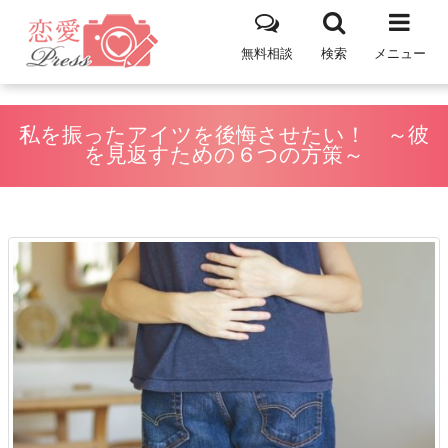
無料相談
検索
メニュー
私を振ったアイツを後悔させたい！ ～彼
を見返すための６つの方策～