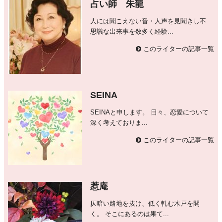
占い師 朱龍
人には聞こえない音・人声を見聞きし不
思議な出来事を数多く経験...
このライターの記事一覧
SEINA
SEINAと申します。 日々、恋愛について
深く考えておりま...
このライターの記事一覧
惹庵
仄暗い路地を抜け、低く軋む木戸を開
く。 そこにあるのは果て...