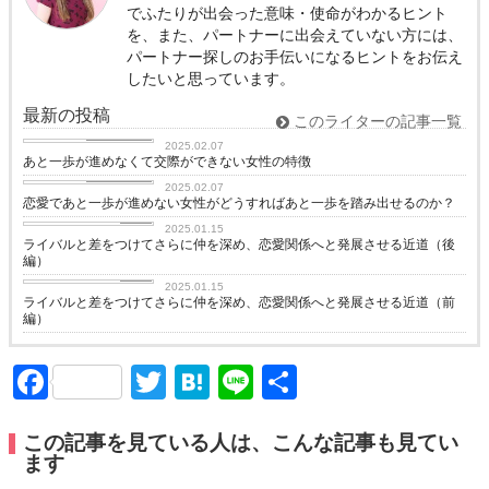
でふたりが出会った意味・使命がわかるヒント
を、また、パートナーに出会えていない方には、
パートナー探しのお手伝いになるヒントをお伝え
したいと思っています。
最新の投稿
このライターの記事一覧
恋愛コラム
2025.02.07
あと一歩が進めなくて交際ができない女性の特徴
恋愛コラム
2025.02.07
恋愛であと一歩が進めない女性がどうすればあと一歩を踏み出せるのか？
love
2025.01.15
ライバルと差をつけてさらに仲を深め、恋愛関係へと発展させる近道（後
編）
love
2025.01.15
ライバルと差をつけてさらに仲を深め、恋愛関係へと発展させる近道（前
編）
Facebook
Twitter
Hatena
Line
共
有
この記事を見ている人は、こんな記事も見てい
ます