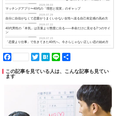
love
2026.08.03
マッチングアプリ〜40代の「理想と現実」のギャップ
love
2026.07.29
自分に自信がなくて恋愛がうまくいかない女性へ送る自己肯定感の高め方
love
2026.07.22
40代男性の「本気」は言葉より態度に出る——本命だけに見せる7つのサイ
ン
love
2026.07.15
「恋愛より仕事」で生きてきた40代へ。今さらじゃない正しい恋の始め方
Facebook
Twitter
Hatena
Line
共
有
この記事を見ている人は、こんな記事も見てい
ます