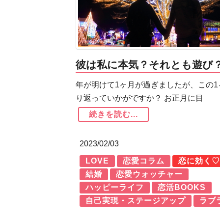
彼は私に本気？それとも遊び？
年が明けて1ヶ月が過ぎましたが、この1
り返っていかがですか？ お正月に目
続きを読む...
2023/02/03
LOVE
恋愛コラム
恋に効く♡
結婚
恋愛ウォッチャー
ハッピーライフ
恋活BOOKS
自己実現・ステージアップ
ラブ