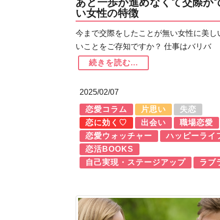
あと一歩が進めなくて交際が
い女性の特徴
今まで交際をしたことが無い女性に美し
いことをご存知ですか？ 仕事はバリバ
続きを読む...
2025/02/07
恋愛コラム
片思い
失恋
恋に効く♡
出会い
職場恋愛
恋愛ウォッチャー
ハッピーライ
恋活BOOKS
自己実現・ステージアップ
ラブ