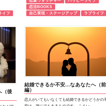
恋愛ウォッチャー
ハッピーライフ
恋活BOOKS
ライフ
自己実現・ステージアップ
ラブライフ
結婚できるか不安…なあなたへ（前
編）
へ（後
恋人がいてもいなくても結婚できるかどうかの
安は、誰にでもあるものです。 こうい