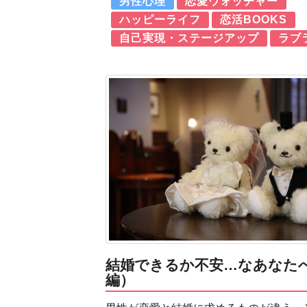
男性心理
恋愛ウォッチャー
ハッピーライフ
恋活BOOKS
自己実現・ステージアップ
ラブ
結婚できるか不安…なあなた
編）