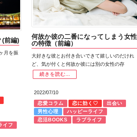
何故か彼の二番になってしまう女性
(前編)
の特徴（前編）
ヶ月を振
大好きな彼とお付き合いできて嬉しいのだけれ
ど、気が付くと何故か彼には別の女性の存
続きを読む...
2022/07/10
恋愛コラム
恋に効く♡
出会い
男性心理
ハッピーライフ
恋活BOOKS
ラブライフ
ライフ