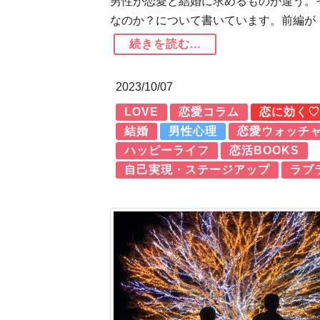
男性が恋愛と結婚に求めるものが違う。
なのか？について書いています。前編が
続きを読む...
2023/10/07
LOVE
恋愛コラム
恋に効く♡
結婚
男性心理
恋愛ウォッチ
ハッピーライフ
恋活BOOKS
自己実現・ステージアップ
ラブ