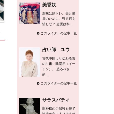
美香奴
趣味は筋トレ。美と健
康のために、寝る暇を
惜しむ？ 恋愛は料...
このライターの記事一覧
占い師 ユウ
古代中国より伝わる古
の占術、陰陽易（イー
チン）。 恐るべき
的...
このライターの記事一覧
サラスバティ
龍神様のご加護を得て
皆様の心によりそうサ