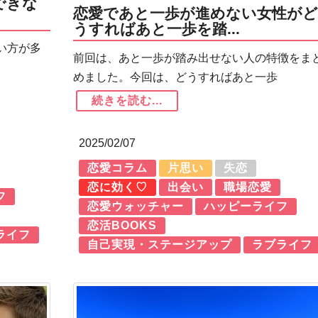
できな
恋愛であと一歩が進めない女性がど
うすればあと一歩を踏...
い方が多
前回は、あと一歩が踏み出せない人の特徴をま
めました。今回は、どうすればあと一歩
続きを読む...
2025/02/07
恋愛コラム
片思い
失恋
恋に効く♡
出会い
職場恋愛
フ
恋愛ウォッチャー
ハッピーライフ
恋活BOOKS
ライフ
自己実現・ステージアップ
ラブライフ