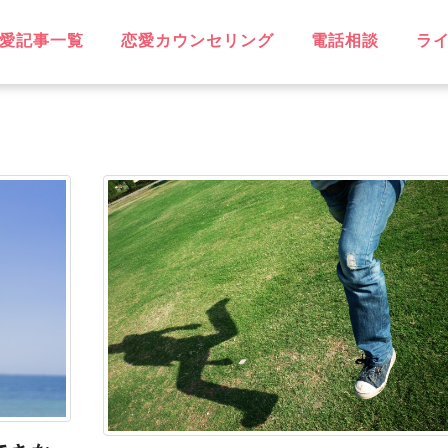
愛記事一覧
恋愛カウンセリング
電話相談
ラ
OVE
不倫
無料相談
片思い
復縁
失恋
浮気
遠距離恋愛
略奪愛
ソウルメイト
スピリチュアル
恋に効く♡
笑えるネタ
子持ち
出会い
デート・旅行
同性愛
結婚
男性心理
恋愛ウォッチャー
ハッピーライフ
ヘルシーライフ
GBT