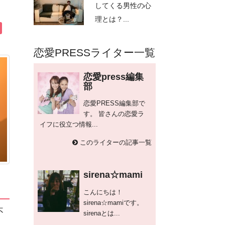
してくる男性の心
理とは？...
恋愛PRESSライター一覧
恋愛press編集
部
恋愛PRESS編集部で
す。 皆さんの恋愛ラ
イフに役立つ情報...
このライターの記事一覧
sirena☆mami
こんにちは！
sirena☆mamiです。
不
sirenaとは...