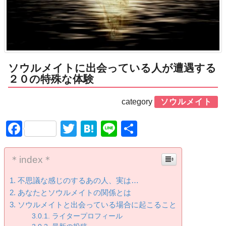
ソウルメイトに出会っている人が遭遇する
２０の特殊な体験
category
ソウルメイト
Facebook
Twitter
Hatena
Line
共
有
＊index＊
不思議な感じのするあの人、実は…
あなたとソウルメイトの関係とは
ソウルメイトと出会っている場合に起こること
ライタープロフィール