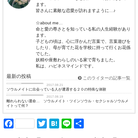
ます。
皆さんに素敵な恋愛が訪れますように…♪
☆about me…
命と愛の尊さとを知っている私の人生経験があり
ます。
子どもの頃は、心に浮かんだ言葉で、言葉遊びを
したり、母が育てた花を学校に持って行くお花係
でした。
妖精や座敷わらしのいる家で育ちました。
私は、ハピネスマインドです。
最新の投稿
このライターの記事一覧
ソウルメイト
2017.08.21
ソウルメイトに出会っている人が遭遇する２０の特殊な体験
ソウルメイト
2017.08.19
離れられない運命… ソウルメイト・ツインソウル・セクシャルソウルメ
イトって何？
Facebook
Twitter
Hatena
Line
共
有