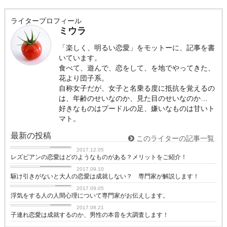
ライタープロフィール
ミウラ
「楽しく、明るい恋愛」をモットーに、記事を書
いています。
食べて、遊んで、恋をして、を地でやってきた、
花より団子系。
自称女子だが、女子と名乗る度に抵抗を覚えるの
は、年齢のせいなのか、見た目のせいなのか…
好きなものはプードルの足、嫌いなものは甘いト
マト。
最新の投稿
このライターの記事一覧
同性愛
2017.12.05
レズビアンの恋愛はどのようなものがある？メリットをご紹介！
恋に効く♡
2017.09.10
駆け引きがないと大人の恋愛は成就しない？ 専門家が解説します！
浮気
2017.09.05
浮気をする人の人間心理について専門家がお伝えします。
子持ち
2017.08.21
子連れ恋愛は成就するのか、男性の本音を大調査します！