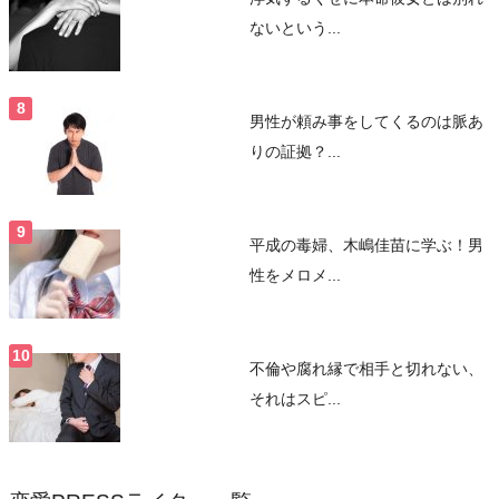
ないという...
男性が頼み事をしてくるのは脈あ
りの証拠？...
平成の毒婦、木嶋佳苗に学ぶ！男
性をメロメ...
不倫や腐れ縁で相手と切れない、
それはスピ...