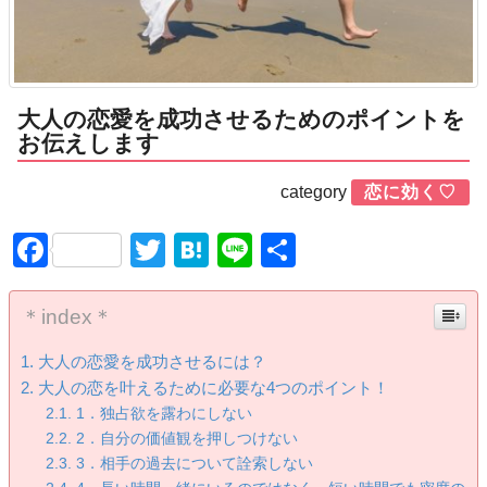
大人の恋愛を成功させるためのポイントを
お伝えします
category
恋に効く♡
Facebook
Twitter
Hatena
Line
共
有
＊index＊
大人の恋愛を成功させるには？
大人の恋を叶えるために必要な4つのポイント！
1．独占欲を露わにしない
2．自分の価値観を押しつけない
3．相手の過去について詮索しない