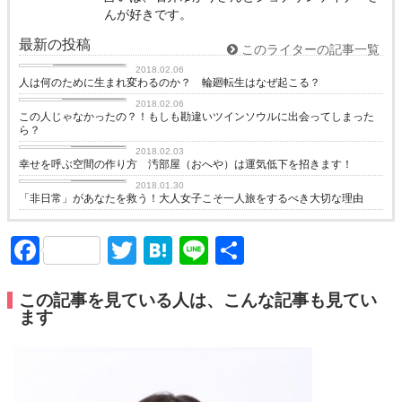
んが好きです。
最新の投稿
このライターの記事一覧
スピリチュアル
2018.02.06
人は何のために生まれ変わるのか？ 輪廻転生はなぜ起こる？
ソウルメイト
2018.02.06
この人じゃなかったの？！もしも勘違いツインソウルに出会ってしまった
ら？
恋に効く♡
2018.02.03
幸せを呼ぶ空間の作り方 汚部屋（おへや）は運気低下を招きます！
恋に効く♡
2018.01.30
「非日常」があなたを救う！大人女子こそ一人旅をするべき大切な理由
Facebook
Twitter
Hatena
Line
共
有
この記事を見ている人は、こんな記事も見てい
ます