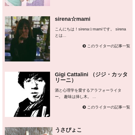
sirena☆mami
こんにちは！sirena☆mamiです。 sirena
とは...
このライターの記事一覧
Gigi Cattalini （ジジ・カッタ
リーニ）
酒と心理学を愛するアラフォーライタ
ー。 趣味は挿し木。 ...
このライターの記事一覧
うさぴょこ