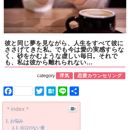
彼と同じ夢を見ながら、人生をすべて彼に
ささげてきた私。でも今は愛の実感すらな
く、砂をかむような虚しい毎日。それで
も、私は彼から離れられない…
category
浮気
恋愛カウンセリング
Facebook
Twitter
Hatena
Line
共
有
＊index＊
お悩み
出口のない愛