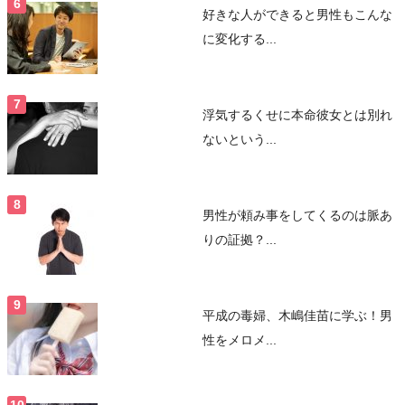
好きな人ができると男性もこんな
に変化する...
浮気するくせに本命彼女とは別れ
ないという...
男性が頼み事をしてくるのは脈あ
りの証拠？...
平成の毒婦、木嶋佳苗に学ぶ！男
性をメロメ...