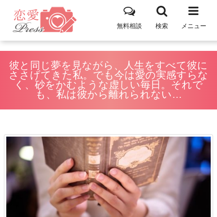
無料相談
検索
メニュー
彼と同じ夢を見ながら、人生をすべて彼に
ささげてきた私。でも今は愛の実感すらな
く、砂をかむような虚しい毎日。それで
も、私は彼から離れられない…