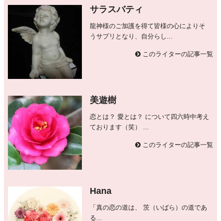
サラスバティ
龍神様のご加護を得て皆様の心によりそ
うサプリとなり、自分らし...
このライターの記事一覧
美遊樹
恋とは？ 愛とは？ について四六時中考え
ております（笑） ...
このライターの記事一覧
Hana
「真の恋の道は、 茨（いばら）の道であ
る...