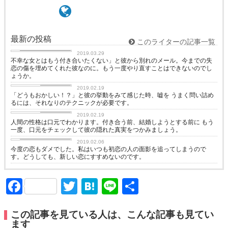
最新の投稿
このライターの記事一覧
恋愛カウンセリング
2019.03.29
不幸な女とはもう付き合いたくない」と彼から別れのメール。今までの失
恋の傷を埋めてくれた彼なのに。もう一度やり直すことはできないのでし
ょうか。
恋に効く♡
2019.02.19
「どうもおかしい！？」と彼の挙動をみて感じた時、嘘を うまく問い詰め
るには、それなりのテクニックが必要です。
恋に効く♡
2019.02.19
人間の性格は口元でわかります。付き合う前、結婚しようとする前に もう
一度、口元をチェックして彼の隠れた真実をつかみましょう。
恋愛カウンセリング
2019.02.06
今度の恋もダメでした。私はいつも初恋の人の面影を追ってしまうので
す。どうしても、新しい恋にすすめないのです。
Facebook
Twitter
Hatena
Line
共
有
この記事を見ている人は、こんな記事も見てい
ます