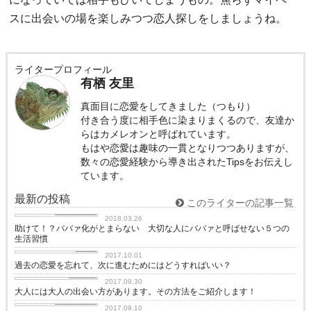
スに出会いの場を楽しみつつ恋人探しをしましょうね。
ライタープロフィール
有栖 友里
真面目に恋愛をしてきました（つもり）
付き合う度に相手色に染まりまくるので、友達か
らはカメレオンと呼ばれています。
もはや恋愛は趣味の一貫となりつつありますが、
数々の恋愛経験から導き出されたTipsをお伝えし
ています。
最新の投稿
このライターの記事一覧
恋に効く♡
2018.03.26
助けて！？ババァ化がとまらない 大切な人にババァと呼ばせない５つの
生活習慣
失恋
2017.10.01
過去の恋愛を忘れて、次に進むためにはどうすればいい？
出会い
2017.09.30
大人には大人の出会い方があります。その方法をご紹介します！
恋に効く♡
2017.09.10