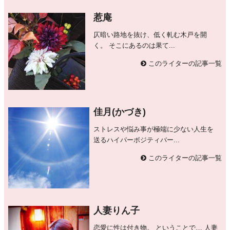
惹庵
仄暗い路地を抜け、低く軋む木戸を開
く。 そこにあるのは果て...
このライターの記事一覧
佳月(かづき)
ストレスや悩み事が極端に少ない人生を
送るハイパーボジティバー...
このライターの記事一覧
人妻りん子
恋愛に性は付き物。 ということで… 人妻