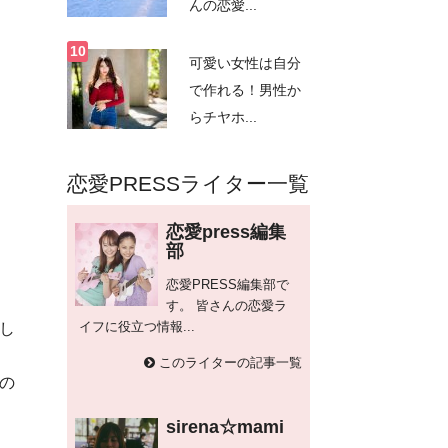
んの恋愛...
可愛い女性は自分
で作れる！男性か
らチヤホ...
恋愛PRESSライター一覧
恋愛press編集
部
恋愛PRESS編集部で
す。 皆さんの恋愛ラ
イフに役立つ情報...
し
このライターの記事一覧
の
sirena☆mami