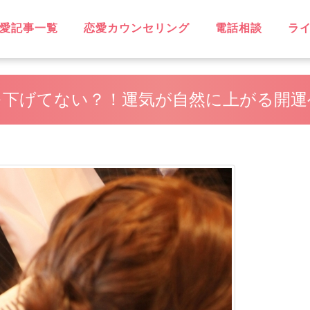
愛記事一覧
恋愛カウンセリング
電話相談
ラ
OVE
不倫
無料相談
片思い
復縁
失恋
浮気
遠距離恋愛
略奪愛
ソウルメイト
スピリチュアル
恋に効く♡
笑えるネタ
子持ち
出会い
デート・旅行
同性愛
結婚
男性心理
恋愛ウォッチャー
ハッピーライフ
ヘルシーライフ
GBT
を下げてない？！運気が自然に上がる開運