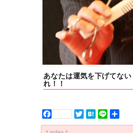
あなたは運気を下げてない
れ！！
Facebook
Twitter
Hatena
Line
共
有
＊index＊