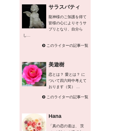
サラスバティ
龍神様のご加護を得て
皆様の心によりそうサ
プリとなり、自分ら
し...
このライターの記事一覧
美遊樹
恋とは？ 愛とは？ に
ついて四六時中考えて
おります（笑） ...
このライターの記事一覧
Hana
「真の恋の道は、 茨