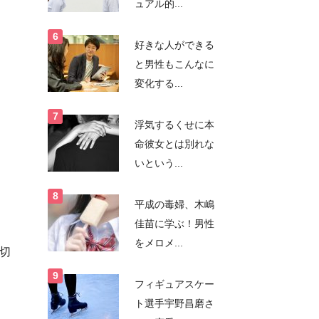
ュアル的...
好きな人ができる
と男性もこんなに
変化する...
浮気するくせに本
命彼女とは別れな
いという...
平成の毒婦、木嶋
佳苗に学ぶ！男性
をメロメ...
切
フィギュアスケー
ト選手宇野昌磨さ