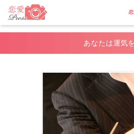
恋
L
L
あなたは運気