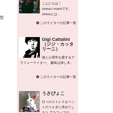
こんにちは！
sirena☆mamiです。
sirenaとは...
型
このライターの記事一覧
Gigi Cattalini
（ジジ・カッタ
リーニ）
酒と心理学を愛するア
ラフォーライター。 趣味は挿し木。
...
このライターの記事一覧
うさぴょこ
日々のストレスをペッ
トのうさぎに求めてし
まう アラフィフの...